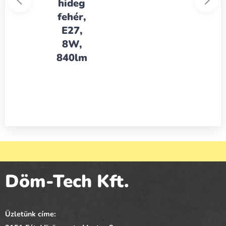
hideg
fehér,
E27,
8W,
840lm
Döm-Tech Kft.
Üzletünk címe: