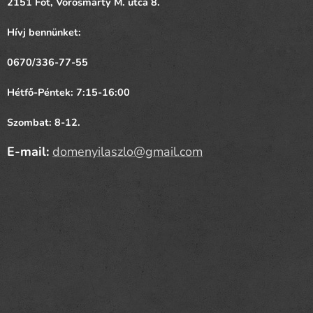
2151 Fót,
Vörösmarty
M. utca 8.
Hívj bennünket:
0670/336-77-55
Hétfő-Péntek: 7:15-16:00
Szombat: 8-12.
E-mail:
domenyilaszlo@gmail.com