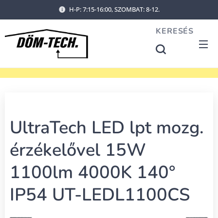
H-P: 7:15-16:00, SZOMBAT: 8-12.
KERESÉS
UltraTech LED lpt mozg.
érzékelővel 15W
1100lm 4000K 140°
IP54 UT-LEDL1100CS