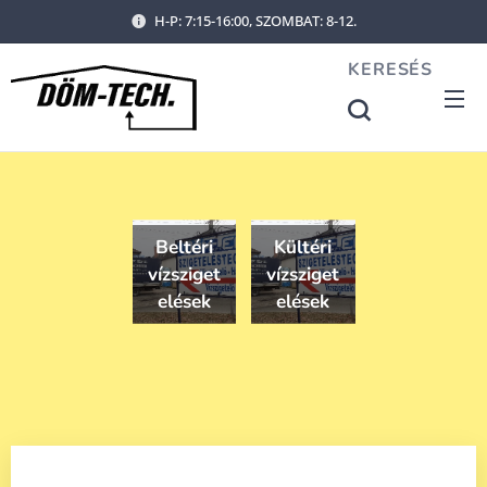
H-P: 7:15-16:00, SZOMBAT: 8-12.
KERESÉS
Beltéri
Kültéri
vízsziget
vízsziget
elések
elések