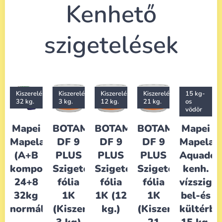
Kenhető
szigetelések
Kiszerelés:
Kiszerelés:
Kiszerelés:
Kiszerelés:
15 kg-
32 kg.
3 kg.
12 kg.
21 kg.
os
vödör
Mapei
BOTAMENT
BOTAMENT
BOTAMENT
Mapei
Mapelastic
DF 9
DF 9
DF 9
Mapelast
(A+B
PLUS
PLUS
PLUS
Aquadef
komponens)
Szigetelő
Szigetelő
Szigetelő
kenh.
24+8
fólia
fólia
fólia
vízszig.
32kg
1K
1K (12
1K
bel-és
normál
(Kiszerelés:
kg.)
(Kiszerelés:
kültérbe