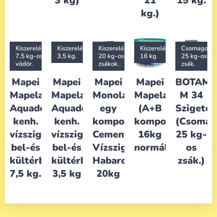
3 kg)
21
15 kg.
kg.)
Kiszerelés:
Kiszerelés:
Kiszerelés
Kiszerelések:
Csomagolás
7,5 kg-os
3,5 kg.
20 kg-os
16 kg
25 kg-os
vödör.
zsákok.
zsák.
Mapei
Mapei
Mapei
Mapei
BOTAME
Mapelastic
Mapelastic
Monolastic
Mapelastic
M 34
Aquadefense
Aquadefense
egy
(A+B
Szigetel
kenh.
kenh.
komponensű
komponens)
(Csomag
vízszig.
vízszig.
Cementkötésű
16kg
25 kg-
bel-és
bel-és
Vízszigetelő
normál
os
kültérben
kültérben
Habarcs
zsák.)
7,5 kg.
3,5 kg
20kg