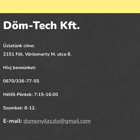
Döm-Tech Kft.
Üzletünk címe:
2151 Fót,
Vörösmarty
M. utca 8.
Hívj bennünket:
0670/336-77-55
Hétfő-Péntek: 7:15-16:00
Szombat: 8-12.
E-mail:
domenyilaszlo@gmail.com