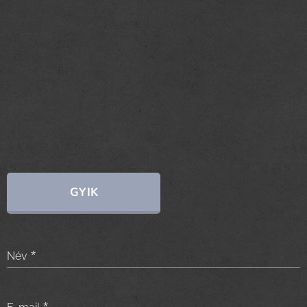
GYIK
Név