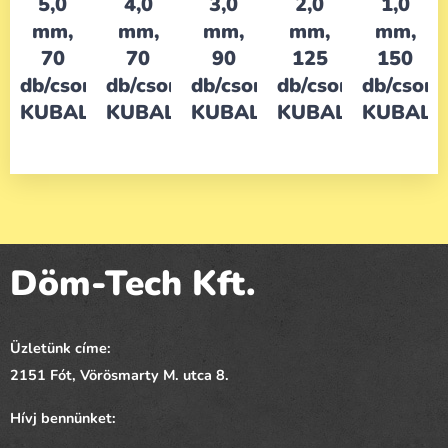
5,0
4,0
3,0
2,0
1,0
mm,
mm,
mm,
mm,
mm,
70
70
90
125
150
db/csom,
db/csom,
db/csom,
db/csom,
db/csom,
KUBALA
KUBALA
KUBALA
KUBALA
KUBALA
Döm-Tech Kft.
Üzletünk címe:
2151 Fót,
Vörösmarty
M. utca 8.
Hívj bennünket: