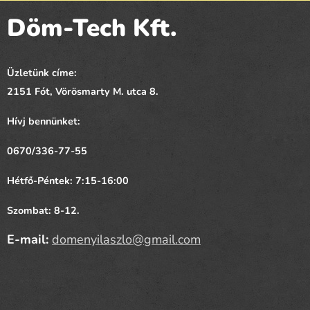
Döm-Tech Kft.
Üzletünk címe:
2151 Fót,
Vörösmarty
M. utca 8.
Hívj bennünket:
0670/336-77-55
Hétfő-Péntek: 7:15-16:00
Szombat: 8-12.
E-mail:
domenyilaszlo@gmail.com