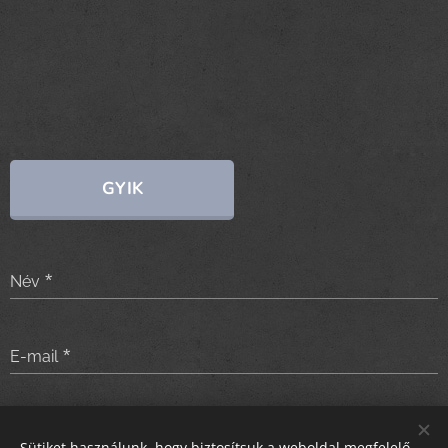
GYIK
Név
E-mail
Üzenet
Sütiket használunk, hogy biztosítsuk a weboldal megfelelő