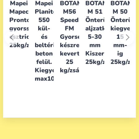
i
Mapei
Mapei
BOTAMENT
BOTAMENT
BOTAME
ecem
Mapecem
Planitop
M56
M 51
M 50
abarcs
anyag
Pronto
550
Speed
Önterülő
Önterülő
ichez
gyorsszáradású
kül-
FM
aljzatkiegyenlítő
kiegyenlí
a
/zs
esztrich
és
Gyorsesztrich-
5-30
15
25kg/zs
beltéri
készre
mm
mm-
beton
kevert
Kiszerelés
ig
felül.
25
25kg/zsák
25kg/zs.
Kiegyenlítésére
kg/zsák.
max10mm