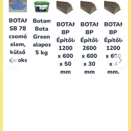
AMENT
BOTAMENT
Botament
BOTAMENT
BOTAMENT
BOTAME
8
SB 78
Bota
BP
BP
BP
óponti
csomóponti
Green
Építőlemez
Építőlemez
Építőlem
,
elem,
alapozó
1200
2600
1200
ő
külső
5 kg
s
x 600
x 600
x 600
kelem
sarokelem
x 50
x 30
x 4
telő
mm
mm
mm.
ntesítő