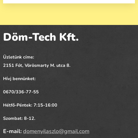
Döm-Tech Kft.
Üzletünk címe:
2151 Fót,
Vörösmarty
M. utca 8.
Hívj bennünket:
0670/336-77-55
Hétfő-Péntek: 7:15-16:00
Szombat: 8-12.
E-mail:
domenyilaszlo@gmail.com