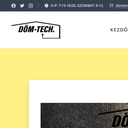
H-P: 7:15-16:00, SZOMBAT: 8-12.
domeny
KEZDŐ