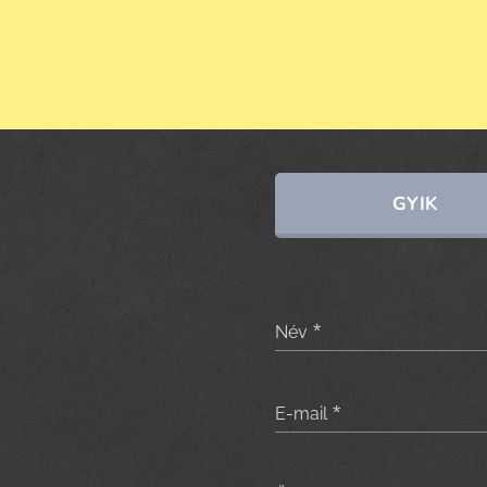
GYIK
Név
E-mail