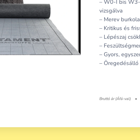
– W0-I bis W3-I
vizsgálva
– Merev burkola
– Kritikus és fr
– Lépészaj csök
– Feszültségmen
– Gyors, egysze
– Öregedésálló
Bruttó ár (Áfá-val)