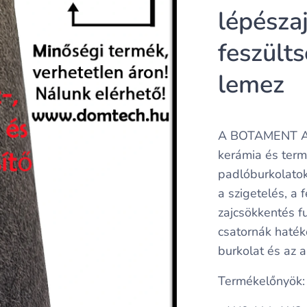
lépészaj
feszült
lemez
A BOTAMENT AT
kerámia és term
padlóburkolatok
a szigetelés, a
zajcsökkentés f
csatornák haték
burkolat és az a
Termékelőnyök: