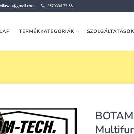
ilaszlo@gmail.com
3670336-77-55
LAP
TERMÉKKATEGÓRIÁK
SZOLGÁLTATÁSO
BOTAM
Multifun