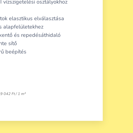
 vízszigetelési osztályokhoz
tok elasztikus elválasztása
iss alapfelületekhez
kentő és repedésáthidaló
te sítő
rű beépítés
9 042 Ft / 1 m²