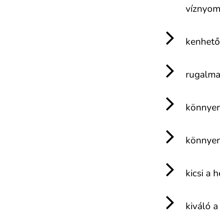
víznyo
kenhet
rugalma
könnyen
könnyen
kicsi a 
kiváló a