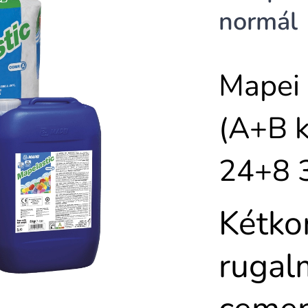
normál
Mapei 
(A+B 
24+8 
Kétk
rugal