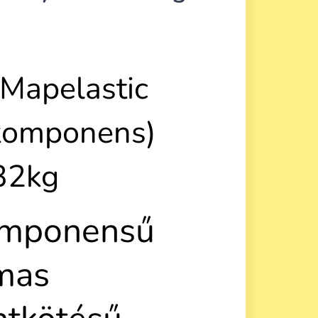
Mapelastic
komponens)
32kg
omponensű
mas