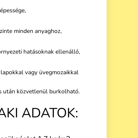
épessége,
szinte minden anyaghoz,
rnyezeti hatásoknak ellenálló,
 lapokkal vagy üvegmozaikkal
s után közvetlenül burkolható.
KI ADATOK: