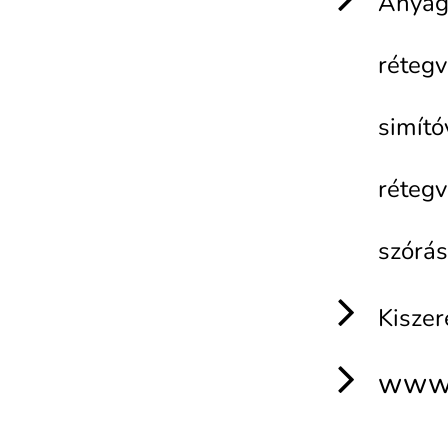
Anyag
réteg
simító
réteg
szórás
Kiszer
www.