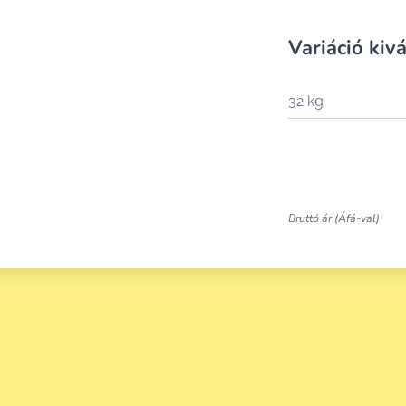
Variáció kivá
32 kg
Bruttó ár (Áfá-val)