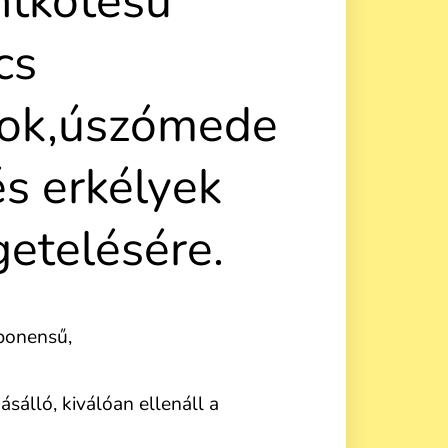
tkötésű
cs
ok,úszómede
és erkélyek
getelésére.
ponensű,
sálló, kiválóan ellenáll a