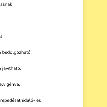
másnak
ő
s,
 bedolgozható,
 javítható,
helyigénye,
 repedésáthidaló- és