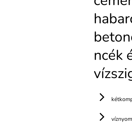
cemen
habar
beton
ncék 
vízszi
kétkom
víznyomá