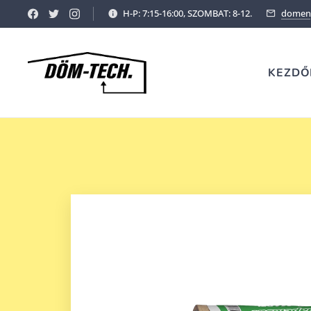
H-P: 7:15-16:00, SZOMBAT: 8-12.
domeny
KEZDŐ