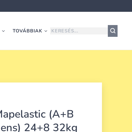
K
TOVÁBBIAK
apelastic (A+B
ens) 24+8 32kg