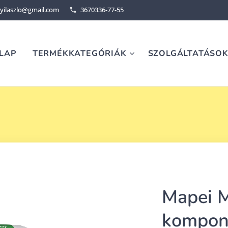
ilaszlo@gmail.com
3670336-77-55
LAP
TERMÉKKATEGÓRIÁK
SZOLGÁLTATÁSO
Mapei M
kompon