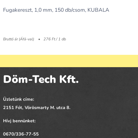
Fugakereszt, 1,0 mm, 150 db/csom, KUBALA
Bruttó ár (Áfá-val)
276 Ft / 1 db
Döm-Tech Kft.
Üzletünk címe:
2151 Fót,
Vörösmarty
M. utca 8.
Hívj bennünket:
0670/336-77-55