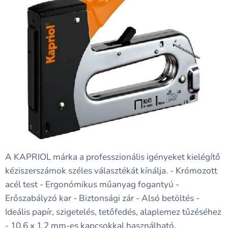
A KAPRIOL márka a professzionális igényeket kielégítő
kéziszerszámok széles választékát kínálja. - Krómozott
acél test - Ergonómikus műanyag fogantyú -
Erőszabályzó kar - Biztonsági zár - Alsó betöltés -
Ideális papír, szigetelés, tetőfedés, alaplemez tűzéséhez
- 10,6 x 1,2 mm-es kapcsokkal használható.