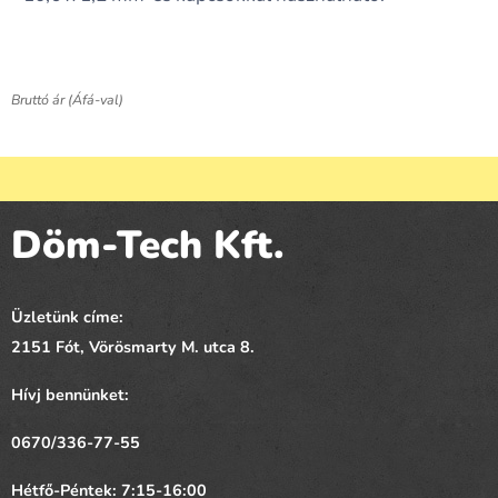
Bruttó ár (Áfá-val)
Döm-Tech Kft.
Üzletünk címe:
2151 Fót,
Vörösmarty
M. utca 8.
Hívj bennünket:
0670/336-77-55
Hétfő-Péntek: 7:15-16:00