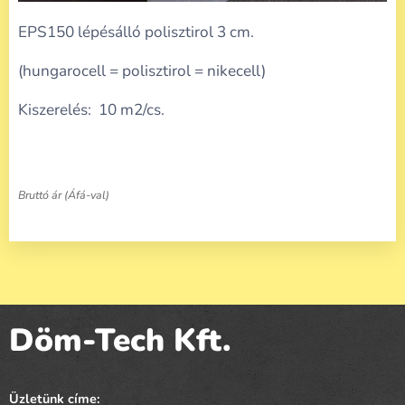
EPS150 lépésálló polisztirol 3 cm.
(hungarocell = polisztirol = nikecell)
Kiszerelés: 10 m2/cs.
Bruttó ár (Áfá-val)
Döm-Tech Kft.
Üzletünk címe: