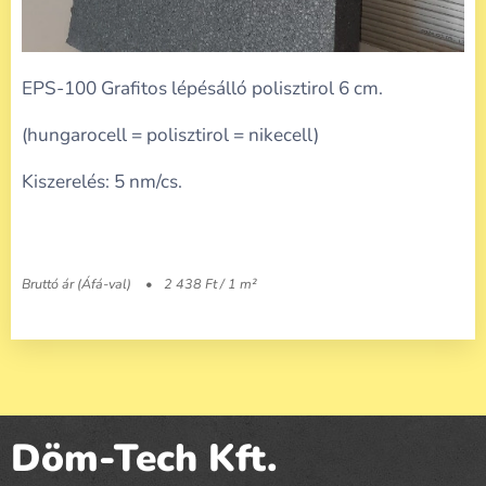
EPS-100 Grafitos lépésálló polisztirol 6 cm.
(hungarocell = polisztirol = nikecell)
Kiszerelés: 5 nm/cs.
Bruttó ár (Áfá-val)
2 438 Ft / 1 m²
Döm-Tech Kft.