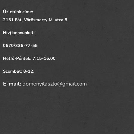
Üzletünk címe:
2151 Fót,
Vörösmarty
M. utca 8.
Hívj bennünket:
0670/336-77-55
Hétfő-Péntek: 7:15-16:00
Szombat: 8-12.
E-mail:
domenyilaszlo@gmail.com