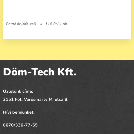
Bruttó ár (Áfá-val)
118 Ft / 1 db
Döm-Tech Kft.
Üzletünk címe:
2151 Fót,
Vörösmarty
M. utca 8.
Hívj bennünket:
0670/336-77-55