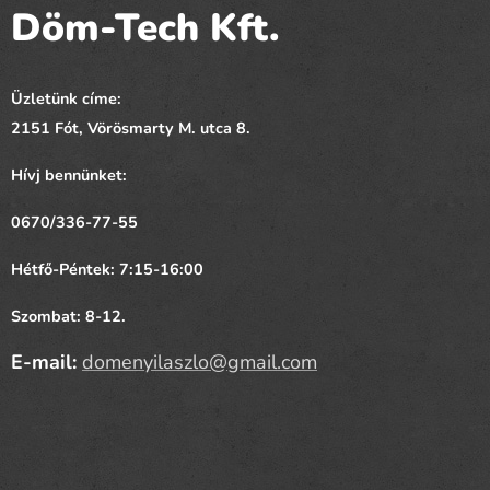
Döm-Tech Kft.
Üzletünk címe:
2151 Fót,
Vörösmarty
M. utca 8.
Hívj bennünket:
0670/336-77-55
Hétfő-Péntek: 7:15-16:00
Szombat: 8-12.
E-mail:
domenyilaszlo@gmail.com