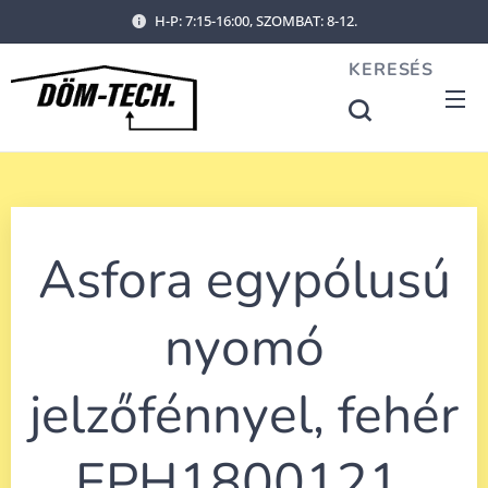
H-P: 7:15-16:00, SZOMBAT: 8-12.
KERESÉS
Asfora egypólusú
nyomó
jelzőfénnyel, fehér
EPH1800121