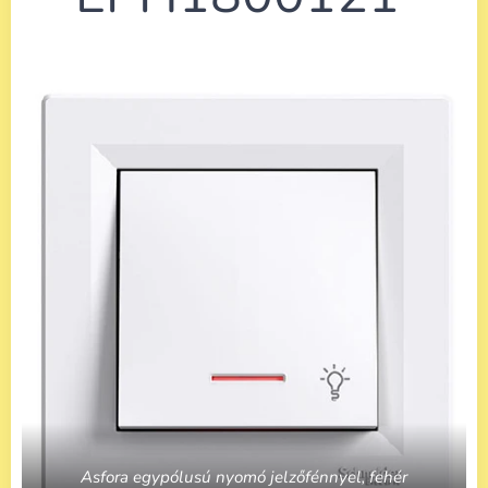
Asfora egypólusú nyomó jelzőfénnyel, fehér