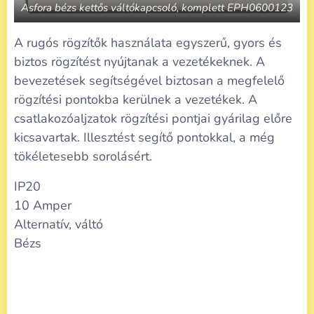
Asfora bézs kettős váltókapcsoló, komplett EPH0600123
A rugós rögzítők használata egyszerű, gyors és
biztos rögzítést nyújtanak a vezetékeknek. A
bevezetések segítségével biztosan a megfelelő
rögzítési pontokba kerülnek a vezetékek. A
csatlakozóaljzatok rögzítési pontjai gyárilag előre
kicsavartak. Illesztést segítő pontokkal, a még
tökéletesebb sorolásért.
IP20
10 Amper
Alternatív, váltó
Bézs