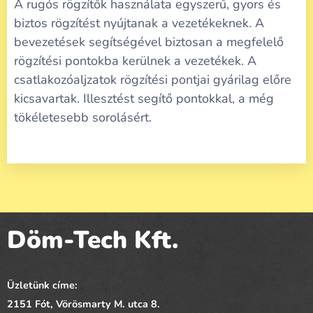
A rugós rögzítők használata egyszerű, gyors és
biztos rögzítést nyújtanak a vezetékeknek. A
bevezetések segítségével biztosan a megfelelő
rögzítési pontokba kerülnek a vezetékek. A
csatlakozóaljzatok rögzítési pontjai gyárilag előre
kicsavartak. Illesztést segítő pontokkal, a még
tökéletesebb sorolásért.
Döm-Tech Kft.
Üzletünk címe:
2151 Fót,
Vörösmarty
M. utca 8.