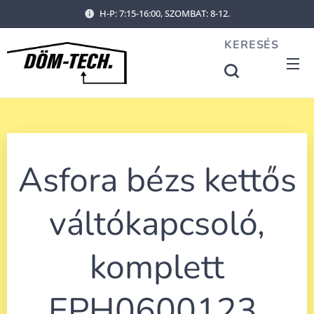
H-P: 7:15-16:00, SZOMBAT: 8-12.
KERESÉS
Asfora bézs kettős
váltókapcsoló,
komplett
EPH0600123