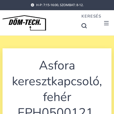
H-P: 7:15-16:00, SZOMBAT: 8-12.
KERESÉS
Asfora
keresztkapcsoló,
fehér
EPH0500121