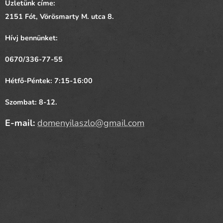
Üzletünk címe:
2151 Fót,
Vörösmarty
M. utca 8.
Hívj bennünket:
0670/336-77-55
Hétfő-Péntek: 7:15-16:00
Szombat: 8-12.
E-mail:
domenyilaszlo@gmail.com