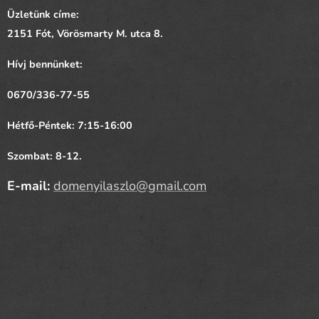
Üzletünk címe:
2151 Fót,
Vörösmarty
M. utca 8.
Hívj bennünket:
0670/336-77-55
Hétfő-Péntek: 7:15-16:00
Szombat: 8-12.
E-mail:
domenyilaszlo@gmail.com